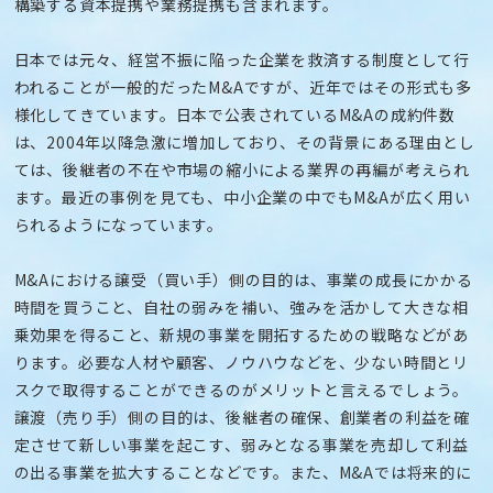
構築する資本提携や業務提携も含まれます。
日本では元々、経営不振に陥った企業を救済する制度として行
われることが一般的だったM&Aですが、近年ではその形式も多
様化してきています。日本で公表されているM&Aの成約件数
は、2004年以降急激に増加しており、その背景にある理由とし
ては、後継者の不在や市場の縮小による業界の再編が考えられ
ます。最近の事例を見ても、中小企業の中でもM&Aが広く用い
られるようになっています。
M&Aにおける譲受（買い手）側の目的は、事業の成長にかかる
時間を買うこと、自社の弱みを補い、強みを活かして大きな相
乗効果を得ること、新規の事業を開拓するための戦略などがあ
ります。必要な人材や顧客、ノウハウなどを、少ない時間とリ
スクで取得することができるのがメリットと言えるでしょう。
譲渡（売り手）側の目的は、後継者の確保、創業者の利益を確
定させて新しい事業を起こす、弱みとなる事業を売却して利益
の出る事業を拡大することなどです。また、M&Aでは将来的に