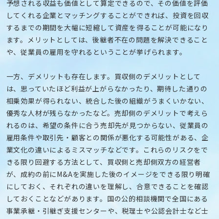
予想される収益も価値として算定できるので、その価値を評価
してくれる企業とマッチングすることができれば、投資を回収
するまでの期間を大幅に短縮して資産を得ることが可能になり
ます。メリットとしては、後継者不在の問題を解決できること
や、従業員の雇用を守れるということが挙げられます。
一方、デメリットも存在します。買収側のデメリットとして
は、思っていたほど利益が上がらなかったり、期待した通りの
相乗効果が得られない、統合した後の組織がうまくいかない、
優秀な人材が残らなかったなど。売却側のデメリットで考えら
れるのは、希望の条件に合う売却先が見つからない、従業員の
雇用条件や取引先・顧客との関係が悪化する可能性がある、企
業文化の違いによるミスマッチなどです。これらのリスクをで
きる限り回避する方法として、買収側と売却側双方の経営者
が、成約の前にM&Aを実施した後のイメージをできる限り明確
にしておく、それぞれの違いを理解し、合意できることを確認
しておくことなどがあります。国の公的相談機関で全国にある
事業承継・引継ぎ支援センターや、税理士や公認会計士など士