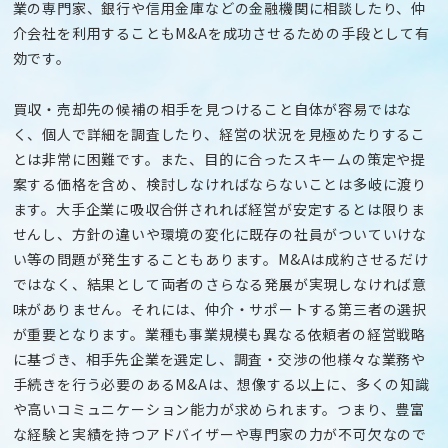
業の専門家、銀行や信用金庫などの金融機関に相談したり、仲
介会社を利用することもM&Aを成功させるための手段として有
効です。
買収・売却先の候補の相手を見つけること自体が容易ではな
く、個人で詳細を調査したり、経営の状況を見極めたりするこ
とは非常に困難です。また、目的に合ったスキームの策定や提
案する価格を含め、検討しなければならないことは多岐に渡り
ます。大手企業に吸収合併されれば経営が安定するとは限りま
せんし、方針の違いや環境の変化に既存の社員がついていけな
い等の問題が発生することもあります。M&Aは成約させるだけ
ではなく、結果として両者のさらなる発展が実現しなければ意
味がありません。それには、仲介・サポートする第三者の選択
が重要となります。業種も事業規模も異なる依頼者の経営戦略
に基づき、相手先企業を選定し、調査・交渉の他様々な業務や
手続きを行う必要のあるM&Aは、想像する以上に、多くの知識
や高いコミュニケーション能力が求められます。つまり、豊富
な経験と実績を持つアドバイザーや専門家の力が不可欠なので