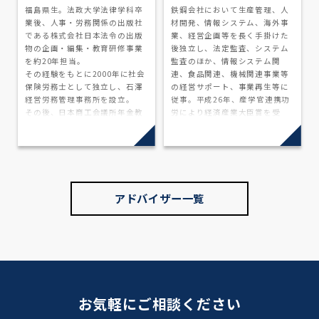
福島県生。法政大学法律学科卒
鉄鋼会社において生産管理、人
業後、人事・労務関係の出版社
材開発、情報システム、海外事
である株式会社日本法令の出版
業、経営企画等を長く手掛けた
物の企画・編集・教育研修事業
後独立し、法定監査、システム
を約20年担当。
監査のほか、情報システム関
その経験をもとに2000年に社会
連、食品関連、機械関連事業等
保険労務士として独立し、石澤
の経営サポート、事業再生等に
経営労務管理事務所を設立。
従事。平成26年、産学官連携功
その後、日本商工会議所年金教
労により経済産業大臣賞を受
育センター専門委員として、Ｄ
賞。内部体制整備、経営管理組
Ｃ/ＤＢ等企業年金の普及のため
織・営業組織構築、資本政策な
商工会議所で講演等を行うとと
どベンチャー企業の広範囲の課
もに、ＤＣプランナー検定試験
題の相談に応じます。公認会計
の創設にかかわる。
士、税理士、地方監査会計技能
現在は、関与先を中心に企業の
士資格保有。
アドバイザー一覧
人事労務問題の指導にあたると
【得意分野】飲食、情報システ
ともに、中小企業の人事制度の
ム、Web関連など（自らiPhone
構築等に携わる。東京社会保険
開発も行います）
労務士協同組合理事教育・研修
【専門分野】経営管理体制整
事業担当、東京都社会保険労務
備、情報システム構築、資本政
士会労務監査委員。現在は、関
策
与先を中心に人事・賃金・労務
管理面の指導にあたるととも
お気軽にご相談ください
に、労務問題に関するトラブル
解説セミナーの講師等として金